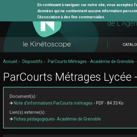
En continuant à naviguer sur notre site, vous acceptez l
données qui ne contiennent aucune information personne
L'outil 
l’Association à des fins commerciales.
de L'Age
CATAL
Accueil
Dispositifs
ParCourts Métrages - Académie de Grenoble 
ParCourts Métrages Lycée -
Document(s) :
Note d'informations ParCourts métrages
- PDF - 84.33 Ko
Lien(s) externe(s) :
Fiches pédagogiques- Académie de Grenoble