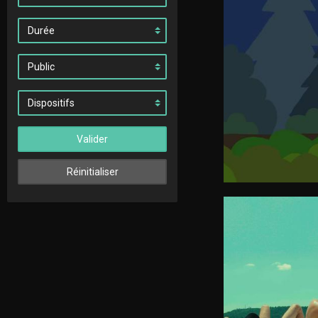
Valider
Réinitialiser