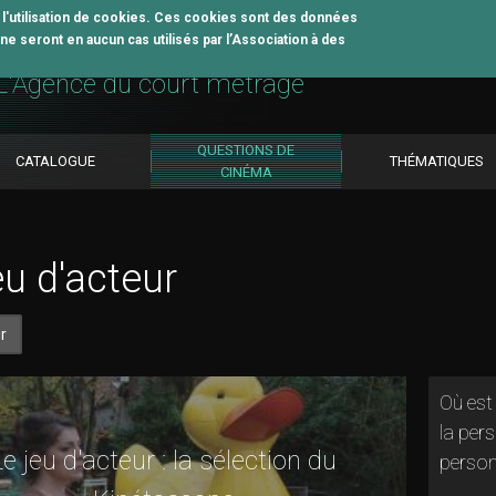
z l'utilisation de cookies. Ces cookies sont des données
e seront en aucun cas utilisés par l’Association à des
util pédagogique
L'Agence du court métrage
QUESTIONS DE
CATALOGUE
THÉMATIQUES
CINÉMA
eu d'acteur
r
Où est 
la pers
Le jeu d'acteur : la sélection du
person