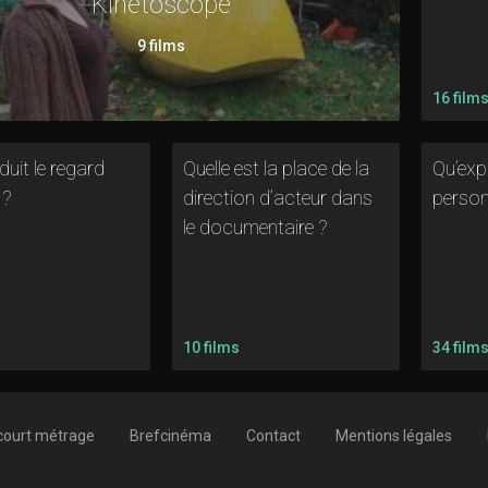
Kinétoscope
9 films
16 film
uit le regard
Quelle est la place de la
Qu’exp
 ?
direction d’acteur dans
person
le documentaire ?
10 films
34 film
court métrage
Brefcinéma
Contact
Mentions légales