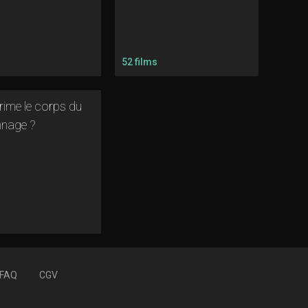
s
52 films
rime le corps du
nage ?
s
FAQ
CGV