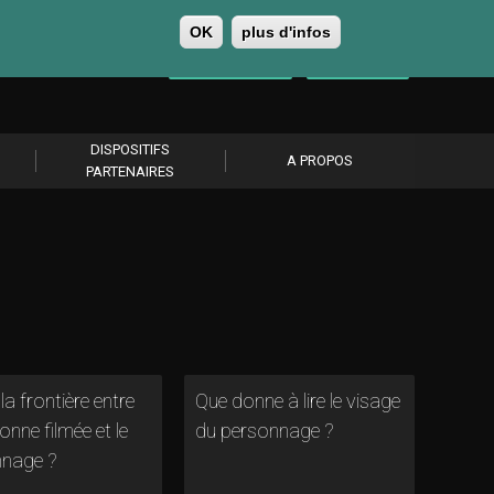
OK
plus d'infos
0
Se connecter
S’abonner
DISPOSITIFS
A PROPOS
PARTENAIRES
la frontière entre
Que donne à lire le visage
onne filmée et le
du personnage ?
nage ?