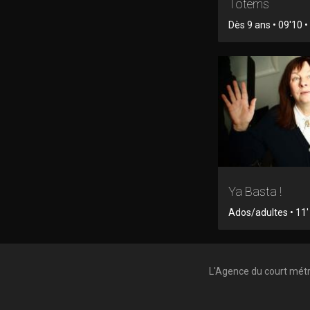
Totems
Dès 9 ans • 09'10 
Ya Basta !
Ados/adultes • 11' 
L'Agence du court mét