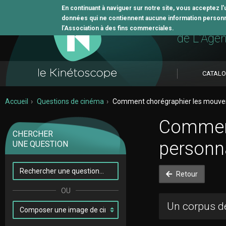
En continuant à naviguer sur notre site, vous acceptez l
données qui ne contiennent aucune information personne
L'outil 
l’Association à des fins commerciales.
de L'Age
CATAL
Accueil
Questions de cinéma
Comment chorégraphier les mouve
Comment
CHERCHER
personn
UNE QUESTION
Retour
Un corpus de