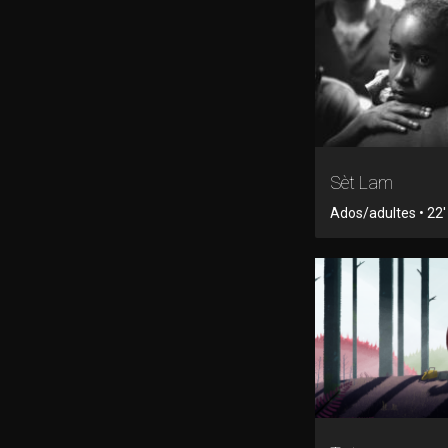
Sèt Lam
Ados/adultes • 22' 