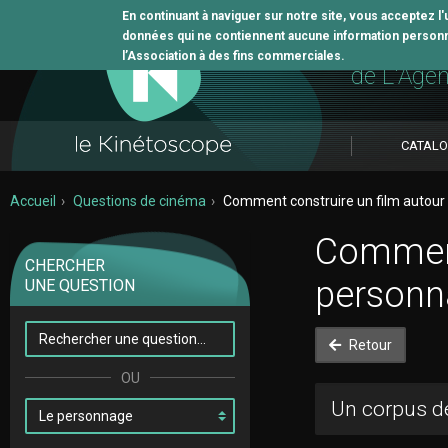
En continuant à naviguer sur notre site, vous acceptez l
données qui ne contiennent aucune information personne
L'outil 
l’Association à des fins commerciales.
de L'Age
CATAL
Accueil
Questions de cinéma
Comment construire un film autour 
Comment
CHERCHER
personna
UNE QUESTION
Retour
Un corpus de