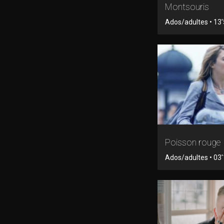
Montsouris
Ados/adultes • 13'5
Poisson rouge
Ados/adultes • 03'1