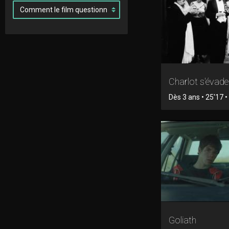
Charlot s'évade
Dès 3 ans • 25'17 • 
Goliath