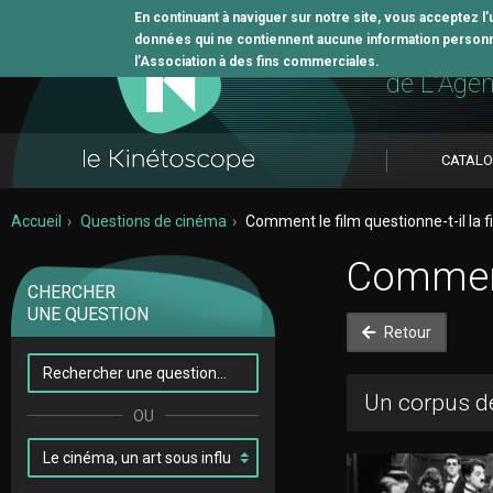
En continuant à naviguer sur notre site, vous acceptez l
données qui ne contiennent aucune information personne
L'outil 
l’Association à des fins commerciales.
de L'Age
CATAL
Accueil
Questions de cinéma
Comment le film questionne-t-il la f
Comment 
CHERCHER
UNE QUESTION
Retour
Un corpus de