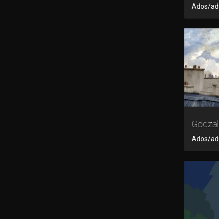
Ados/adul
Godzal
Ados/adu