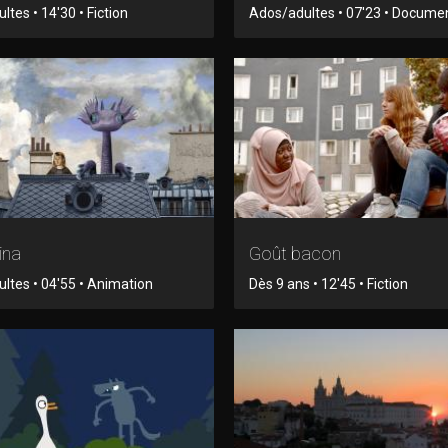
tes • 14'30 • Fiction
Ados/adultes • 07'23 • Docume
ina
Goût bacon
ltes • 04'55 • Animation
Dès 9 ans • 12'45 • Fiction