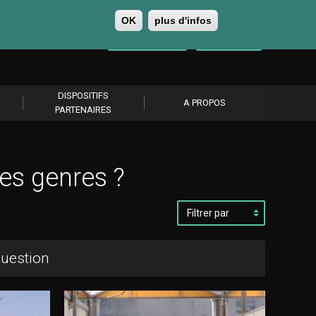
OK
plus d'infos
0
Se connecter
S’abonner
DISPOSITIFS
A PROPOS
PARTENAIRES
les genres ?
Filtrer
par
question