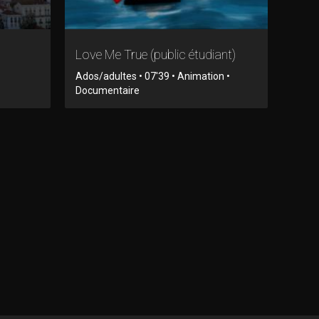
Love Me True (public étudiant)
Ados/adultes • 07'39 • Animation •
Documentaire