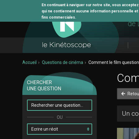
En continuant à naviguer sur notre site, vous accepte
qui ne contiennent aucune information personnelle et n
L'o
fins commerciales.
de 
Accueil
Questions de cinéma
Comment le film questionn
Comm
CHERCHER
UNE QUESTION
Retou
Un co