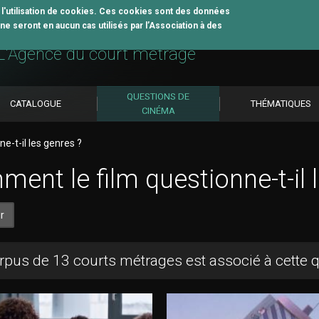
z l'utilisation de cookies. Ces cookies sont des données
e seront en aucun cas utilisés par l’Association à des
util pédagogique
L'Agence du court métrage
QUESTIONS DE
CATALOGUE
THÉMATIQUES
CINÉMA
e-t-il les genres ?
ent le film questionne-t-il 
r
rpus de 13 courts métrages est associé à cette 