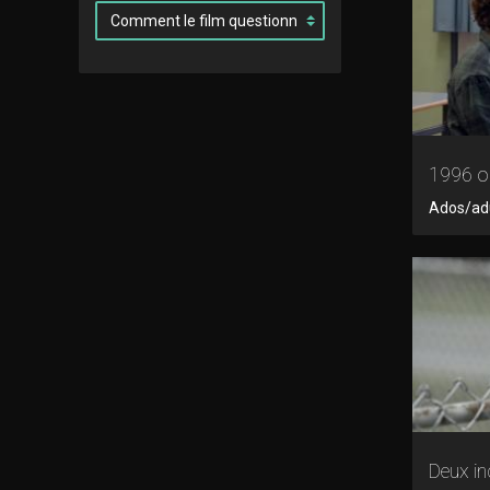
1996 ou
Ados/adul
Deux i