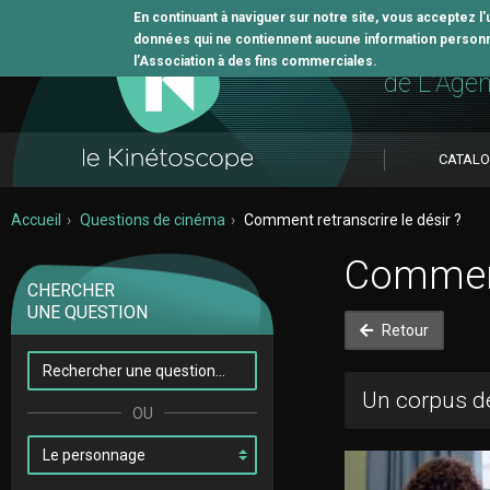
En continuant à naviguer sur notre site, vous acceptez l
données qui ne contiennent aucune information personne
L'outil 
l’Association à des fins commerciales.
de L'Age
CATAL
Accueil
Questions de cinéma
Comment retranscrire le désir ?
Comment 
CHERCHER
UNE QUESTION
Retour
Un corpus de