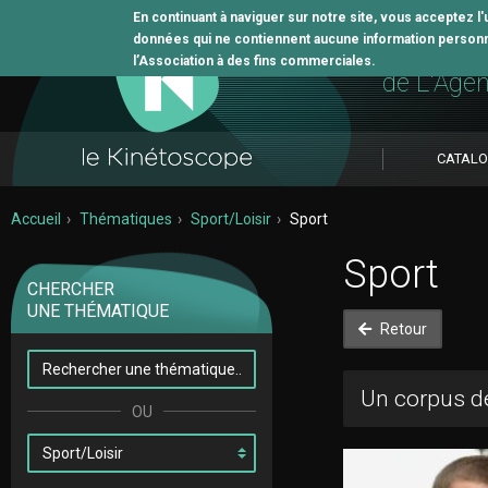
En continuant à naviguer sur notre site, vous acceptez l
données qui ne contiennent aucune information personne
L'outil 
l’Association à des fins commerciales.
de L'Age
CATAL
Accueil
Thématiques
Sport/Loisir
Sport
Sport
CHERCHER
UNE THÉMATIQUE
Retour
Un corpus de