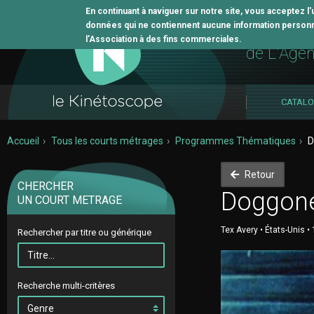
En continuant à naviguer sur notre site, vous acceptez l
données qui ne contiennent aucune information personne
L'outil 
l’Association à des fins commerciales.
de L'Age
CATAL
Accueil
Tous les courts métrages
Programmes Thématiques
D
Retour
CHERCHER
Doggone
UN COURT METRAGE
Tex Avery • États-Unis • 
Rechercher par titre ou générique
Recherche multi-critères