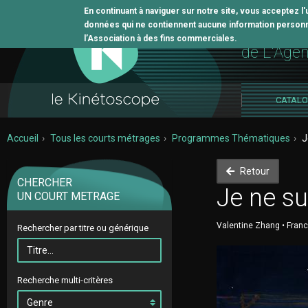
En continuant à naviguer sur notre site, vous acceptez l
données qui ne contiennent aucune information personne
L'outil 
l’Association à des fins commerciales.
de L'Age
CATAL
Accueil
Tous les courts métrages
Programmes Thématiques
J
Retour
CHERCHER
Je ne su
UN COURT METRAGE
Valentine Zhang • France
Rechercher par titre ou générique
Recherche multi-critères