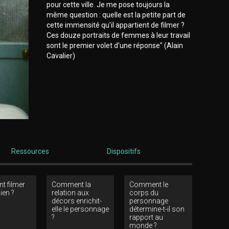
pour cette ville. Je me pose toujours la
même question : quelle est la petite part de
cette immensité qu'il appartient de filmer ?
Ces douze portraits de femmes à leur travail
sont le premier volet d'une réponse" (Alain
Cavalier)
Ressources
Dispositifs
 filmer
Comment la
Comment le
ien ?
relation aux
corps du
décors enrichit-
personnage
elle le personnage
détermine-t-il son
?
rapport au
monde ?