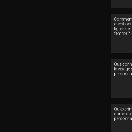
Comment 
questionne
figure de 
femme ?
Que donne
le visage 
personna
Qu’exprim
corps du
personna