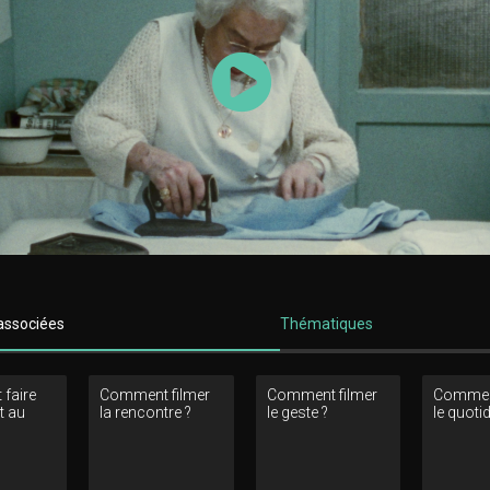
Lancer la vidéo
associées
Thématiques
faire
Comment filmer
Comment filmer
Comment
t au
la rencontre ?
le geste ?
le quotid