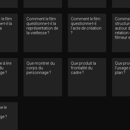
le film
Comment le film
Comment le film
Comme
-t-il la
questionne-t-il la
questionne-t-il
structure
la
représentation de
l’acte de création
autour d
la vieillesse ?
?
relation
filmeur e
 à lire
Que montrer du
Que produit la
Que pro
du
corps du
frontalité du
l’usage
ge ?
personnage ?
cadre ?
plan ?
e le
ge ?