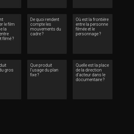
nt
De quoi rendent
Où est la frontière
r le film
compte les
entre la personne
e la
mouvements du
filmée et le
 entre
cadre ?
personnage ?
t filmé ?
duit
Que produit
Quelle est la place
 du gros
l’usage du plan
de la direction
fixe ?
d’acteur dans le
documentaire ?