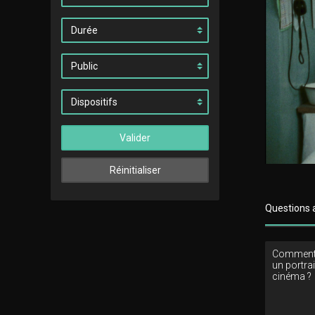
Valider
Réinitialiser
Questions 
Comment 
un portrai
cinéma ?