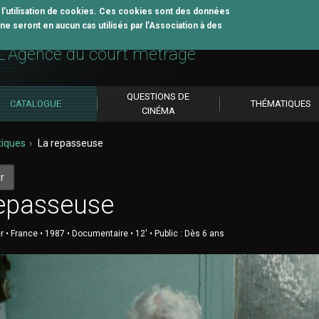
z l'utilisation de cookies. Ces cookies sont des données
e seront en aucun cas utilisés par l’Association à des
util pédagogique
L'Agence du court métrage
QUESTIONS DE
CATALOGUE
THÉMATIQUES
CINÉMA
iques
La repasseuse
r
repasseuse
r • France • 1987 • Documentaire • 12' • Public : Dès 6 ans