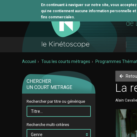
En continuant à naviguer sur notre site, vous accepte
qui ne contiennent aucune information personnelle et n
L'o
fins commerciales.
de 
Accueil
Tous les courts métrages
Programmes Thémat
Retou
CHERCHER
La 
UN COURT METRAGE
Alain Cavalie
Rechercher par titre ou générique
Recherche multi-critères