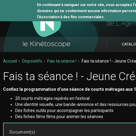
En continuant à naviguer sur notre site, vous acceptez l
données qui ne contiennent aucune information personne
L'outil 
l’Association à des fins commerciales.
de L'Age
CATAL
Accueil
Dispositifs
Fais ta séance !
Fais ta séance ! - Jeune Cré
Fais ta séance ! - Jeune Cré
Confiez la programmation d’une séance de courts métrages aux 
20 courts métrages repérés en festival
Une identité visuelle, une bande-annonce et des ressources pou
Des fiches outils pour accompagner les participants
Des fiches films films pour animer les séances
Document(s) :