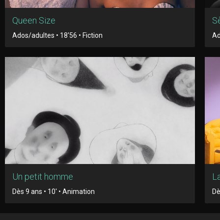
Queen Size
S
Ados/adultes • 18'56 • Fiction
Ad
Un petit homme
L
Dès 9 ans • 10' • Animation
Dè