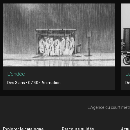
L'ondée
L
Dès 3 ans • 07'40 • Animation
Dè
L'Agence du court mét
Explorer le catalogue
Parcours guidés
Actu