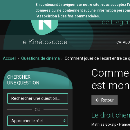
En continuant à naviguer sur notre site, vous acceptez l
données qui ne contiennent aucune information personne
L'outil 
l’Association à des fins commerciales.
de L'Age
CATAL
Accueil
Questions de cinéma
Comment jouer de l’écart entre ce qu
Comment 
CHERCHER
est mon
UNE QUESTION
Retour
Le droit che
Mathias Gokalp • France 