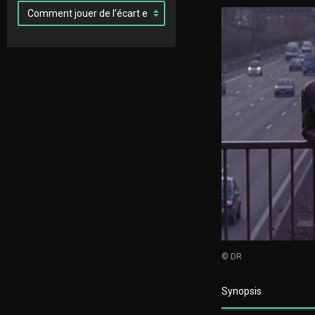
© DR
Synopsis