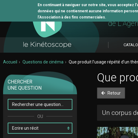
En continuant à naviguer sur notre site, vous acceptez l
données qui ne contiennent aucune information personne
L'outil 
l’Association à des fins commerciales.
de L'Age
CATAL
Accueil
Questions de cinéma
Que produit l’usage répété d’un th
Que prod
CHERCHER
UNE QUESTION
Retour
Un corpus de