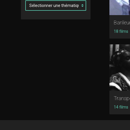
Banlieu
18 films
Transp
14 films