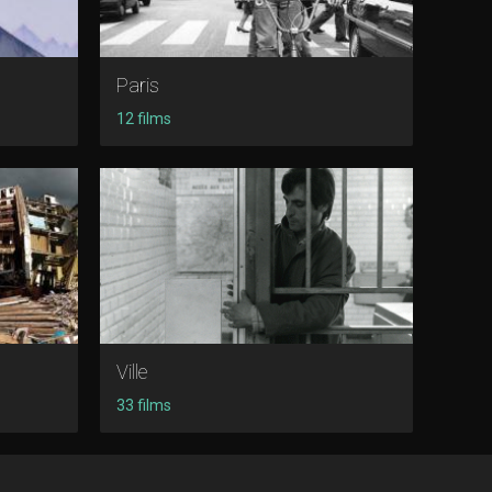
Paris
12 films
Ville
33 films