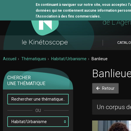
En continuant à naviguer sur notre site, vous acceptez l
données qui ne contiennent aucune information personne
L'outil 
l’Association à des fins commerciales.
de L'Age
CATAL
Accueil
Thématiques
Habitat/Urbanisme
Banlieue
Banlieu
CHERCHER
UNE THÉMATIQUE
Retour
Un corpus de