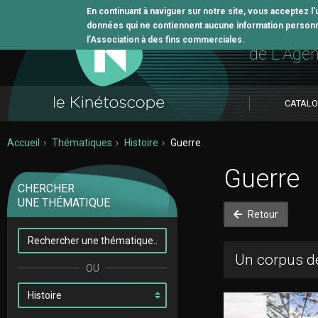
En continuant à naviguer sur notre site, vous acceptez l
données qui ne contiennent aucune information personne
L'outil 
l’Association à des fins commerciales.
de L'Age
CATAL
Accueil
Thématiques
Histoire
Guerre
Guerre
CHERCHER
UNE THÉMATIQUE
Retour
Un corpus de