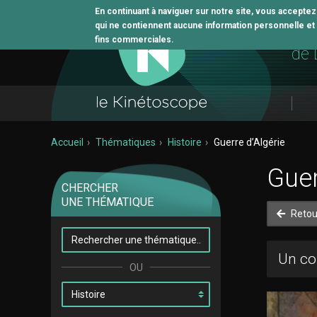
En continuant à naviguer sur notre site, vous accepte
qui ne contiennent aucune information personnelle et n
L'o
fins commerciales.
de 
Accueil
Thématiques
Histoire
Guerre d’Algérie
Guer
CHERCHER
UNE THÉMATIQUE
Retou
Un co