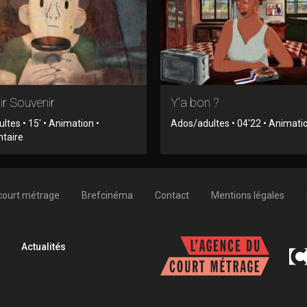
r Souvenir
Y'a bon ?
ltes • 15' • Animation •
Ados/adultes • 04'22 • Animati
taire
court métrage
Brefcinéma
Contact
Mentions légales
Actualités