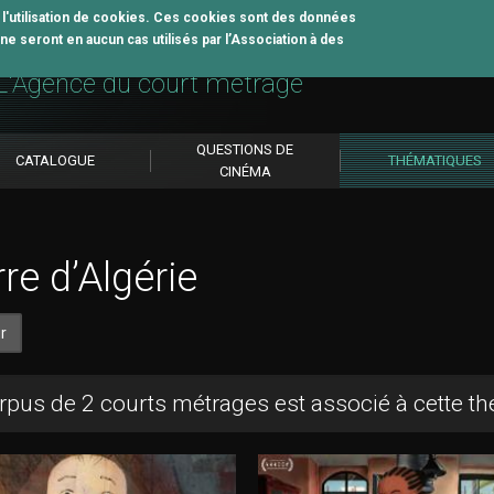
z l'utilisation de cookies. Ces cookies sont des données
e seront en aucun cas utilisés par l’Association à des
util pédagogique
L'Agence du court métrage
QUESTIONS DE
CATALOGUE
THÉMATIQUES
CINÉMA
re d’Algérie
r
rpus de 2 courts métrages est associé à cette t