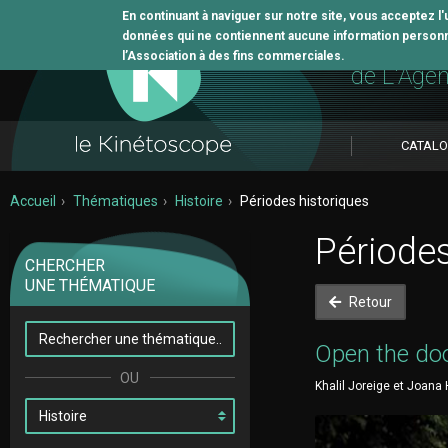
En continuant à naviguer sur notre site, vous acceptez l
données qui ne contiennent aucune information personne
L'outil 
l’Association à des fins commerciales.
de L'Age
CATAL
Accueil
Thématiques
Histoire
Périodes historiques
Périodes
CHERCHER
UNE THÉMATIQUE
Retour
Open the doo
Khalil Joreige et Joana 