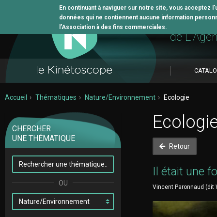
En continuant à naviguer sur notre site, vous acceptez l
données qui ne contiennent aucune information personne
L'outil 
l’Association à des fins commerciales.
de L'Age
CATAL
Accueil
Thématiques
Nature/Environnement
Ecologie
Ecologi
CHERCHER
UNE THÉMATIQUE
Retour
Il était une fo
Vincent Paronnaud (dit 