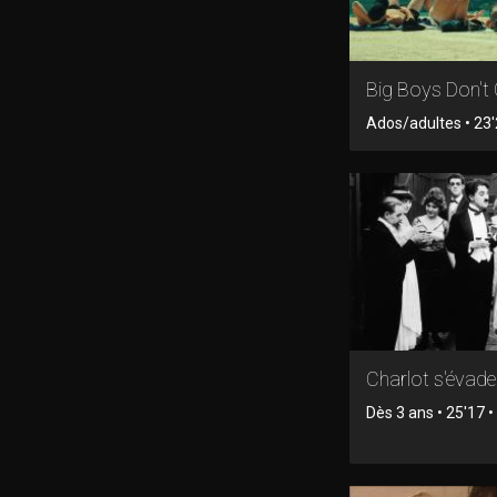
Big Boys Don't
Ados/adultes • 23'2
Charlot s'évade
Dès 3 ans • 25'17 • 