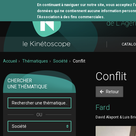
En continuant à naviguer sur notre site, vous acceptez l
données qui ne contiennent aucune information personne
L'outil 
l’Association à des fins commerciales.
de L'Age
CATAL
Accueil
Thématiques
Société
Conflit
Conflit
CHERCHER
UNE THÉMATIQUE
Retour
Fard
David Alapont & Luis Bri