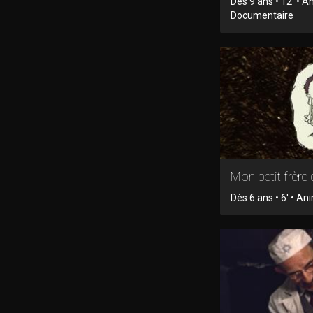
Dès 9 ans • 12' • A
Documentaire
Mon petit frère 
Dès 6 ans • 6' • An