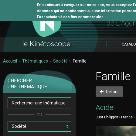
En continuant à naviguer sur notre site, vous acceptez l
données qui ne contiennent aucune information personne
L'outil 
l’Association à des fins commerciales.
de L'Age
CATAL
Accueil
Thématiques
Société
Famille
Famille
CHERCHER
UNE THÉMATIQUE
Retour
Acide
Just Philippot • France •