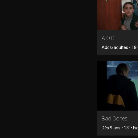
A.O.C.
Ados/adultes • 18'0
Bad Gones
Dès 9 ans • 13' • Fi