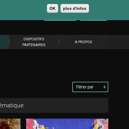
OK
plus d'infos
0
Se connecter
S’abonner
DISPOSITIFS
A PROPOS
PARTENAIRES
Filtrer
par
hématique