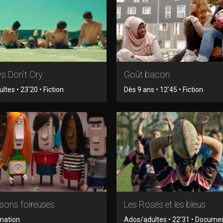
s Don't Cry
Goût bacon
tes • 23'20 • Fiction
Dès 9 ans • 12'45 • Fiction
isons foireuses
Les Roses et les bleus
imation
Ados/adultes • 22'31 • Docume