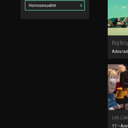
Big Boy
Ados/adul
Les Lia
11' • An