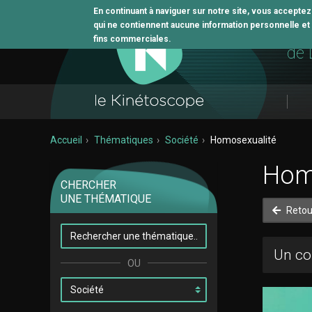
En continuant à naviguer sur notre site, vous accepte
qui ne contiennent aucune information personnelle et n
L'o
fins commerciales.
de 
Accueil
Thématiques
Société
Homosexualité
Hom
CHERCHER
UNE THÉMATIQUE
Retou
Un co