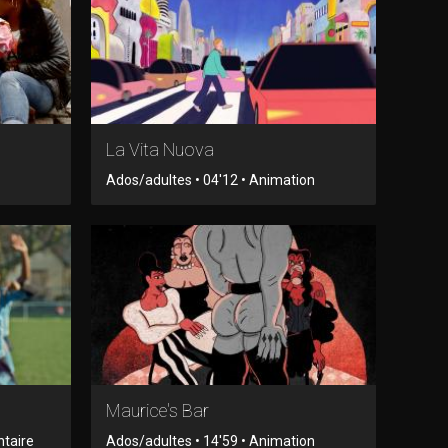
La Vita Nuova
Ados/adultes • 04'12 • Animation
Maurice's Bar
ntaire
Ados/adultes • 14'59 • Animation