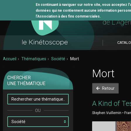
En continuant à naviguer sur notre site, vous acceptez l
données qui ne contiennent aucune information personne
L'outil 
l’Association à des fins commerciales.
de L'Age
CATAL
Accueil
Thématiques
Société
Mort
Mort
CHERCHER
UNE THÉMATIQUE
Retour
A Kind of Te
Stephen Vuillemin • Fra