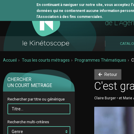
En continuant à naviguer sur notre site, vous acceptez l
données qui ne contiennent aucune information personne
L'outil 
l’Association à des fins commerciales.
de L'Age
CATAL
Accueil
Tous les courts métrages
Programmes Thématiques
C
Retour
CHERCHER
C'est gra
UN COURT METRAGE
Claire Burger • et Marie
Rechercher par titre ou générique
Recherche multi-critères