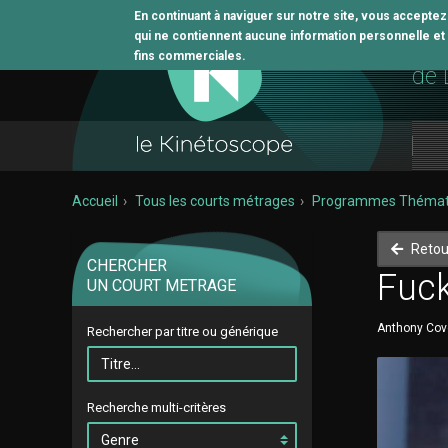
En continuant à naviguer sur notre site, vous accepte
qui ne contiennent aucune information personnelle et n
L'o
fins commerciales.
de 
Accueil
Tous les courts métrages
Programmes Thémat
Retou
CHERCHER
Fuck
UN COURT METRAGE
Anthony Cove
Rechercher par titre ou générique
Recherche multi-critères