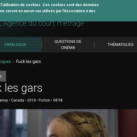
z l'utilisation de cookies. Ces cookies sont des données
e seront en aucun cas utilisés par l’Association à des
util pédagogique
L'Agence du court métrage
QUESTIONS DE
CATALOGUE
THÉMATIQUES
CINÉMA
iques
Fuck les gars
r
 les gars
ney • Canada • 2018 • Fiction • 08'08