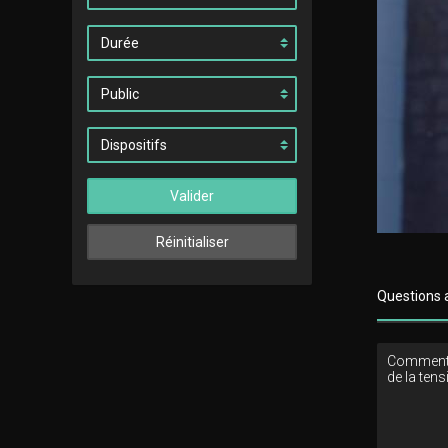
Valider
Réinitialiser
Questions 
Comment 
de la tens