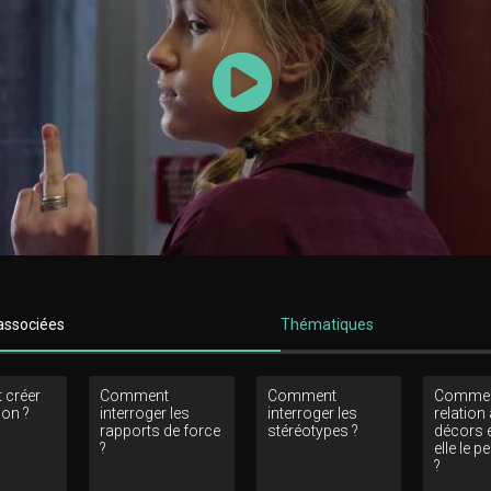
Lancer la vidéo
associées
Thématiques
créer
Comment
Comment
Commen
ion ?
interroger les
interroger les
relation
rapports de force
stéréotypes ?
décors e
?
elle le 
?