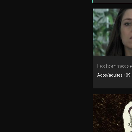
Les hommes s'e
Ados/adultes • 09' 