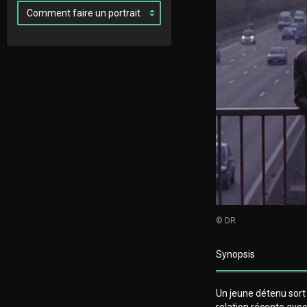
© DR
Synopsis
Un jeune détenu sort d
relation récente avec