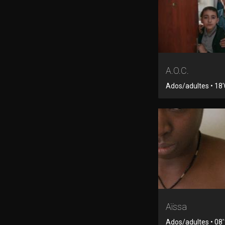
A.O.C.
Ados/adultes • 18'0
Aïssa
Ados/adultes • 08'1