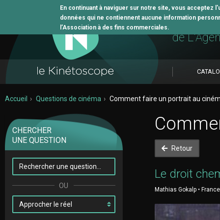
En continuant à naviguer sur notre site, vous acceptez l
données qui ne contiennent aucune information personne
L'outil 
l’Association à des fins commerciales.
de L'Age
CATAL
Accueil
Questions de cinéma
Comment faire un portrait au ciné
Comment
CHERCHER
UNE QUESTION
Retour
Le droit che
Mathias Gokalp • France 