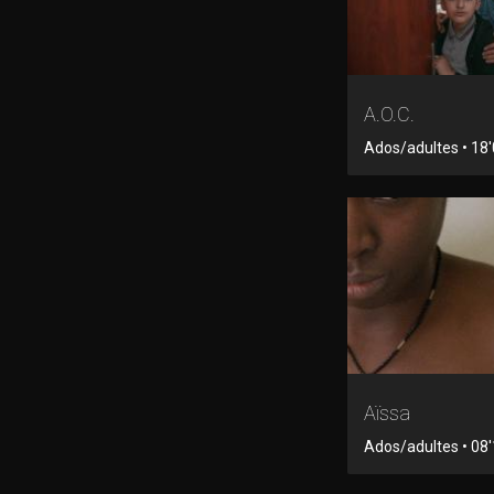
A.O.C.
Ados/adultes • 18'0
Aïssa
Ados/adultes • 08'1