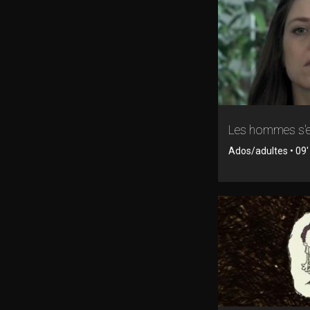
Les hommes s'e
Ados/adultes • 09' 