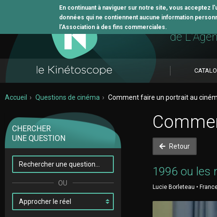
En continuant à naviguer sur notre site, vous acceptez l
données qui ne contiennent aucune information personne
L'outil 
l’Association à des fins commerciales.
de L'Age
CATAL
Accueil
Questions de cinéma
Comment faire un portrait au ciné
Comment
CHERCHER
UNE QUESTION
Retour
1996 ou les 
Lucie Borleteau • France