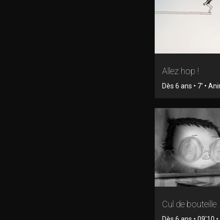
Allez hop !
Dès 6 ans • 7' • An
Cul de bouteille
Dès 6 ans • 09'10 