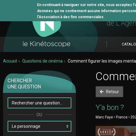
En continuant à naviguer sur notre site, vous acceptez l
données qui ne contiennent aucune information personne
L'outil 
l’Association à des fins commerciales.
de L'Age
CATAL
Accueil
Questions de cinéma
Comment figurer les images menta
Comment
CHERCHER
UNE QUESTION
Retour
Y'a bon ?
Marc Faye • France • 20