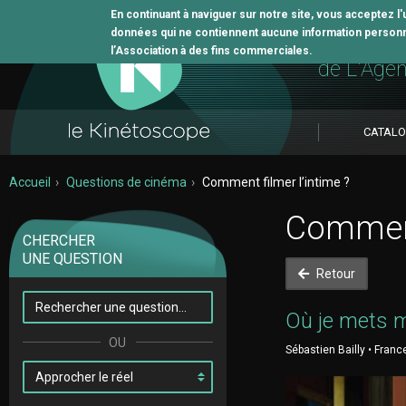
En continuant à naviguer sur notre site, vous acceptez l
données qui ne contiennent aucune information personne
L'outil 
l’Association à des fins commerciales.
de L'Age
CATAL
Accueil
Questions de cinéma
Comment filmer l’intime ?
Comment 
CHERCHER
UNE QUESTION
Retour
Où je mets 
Sébastien Bailly • Franc