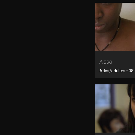
Aïssa
Ados/adultes • 08'1