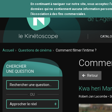
En continuant à naviguer sur notre site, vous acceptez l
données qui ne contiennent aucune information personne
L'outil 
l’Association à des fins commerciales.
de L'Age
CATAL
Accueil
Questions de cinéma
Comment filmer l’intime ?
Comment 
CHERCHER
UNE QUESTION
Retour
Kwa heri Ma
Robert-Jan Lacombe • Su