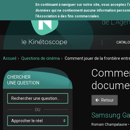
En continuant à naviguer sur notre site, vous acceptez l
données qui ne contiennent aucune information personne
L'outil 
l’Association à des fins commerciales.
de L'Age
CATAL
Accueil
Questions de cinéma
Comment jouer de la frontière entre
Comment 
CHERCHER
documen
UNE QUESTION
Retour
Samsung Ga
Romain Champalaune • F