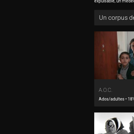
expulsable, un méde
Un corpus de
A.O.C.
Ados/adultes • 18'0