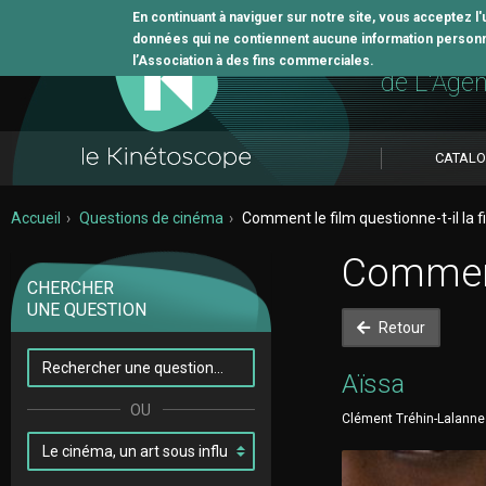
En continuant à naviguer sur notre site, vous acceptez l
données qui ne contiennent aucune information personne
L'outil 
l’Association à des fins commerciales.
de L'Age
CATAL
Accueil
Questions de cinéma
Comment le film questionne-t-il la f
Comment 
CHERCHER
UNE QUESTION
Retour
Aïssa
Clément Tréhin-Lalanne •