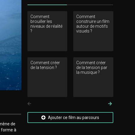
Comment
Comment
Comment 
brouiller les
construire un film
des image
niveaux de réalité
autour de motifs
son ?
?
visuels ?
Comment créer
Comment créer
Comment 
de la tension ?
de la tension par
texture d
la musique ?
modifie-t-e
rapport au
Précedent
Suivant
Ajouter ce film au parcours
nomène de
t forme à