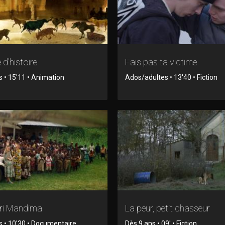
 d'histoire
Fais pas ta victime
s • 15'11 • Animation
Ados/adultes • 13'40 • Fiction
ri Mandima
La peur, petit chasseur
s • 10'30 • Documentaire
Dès 9 ans • 09' • Fiction