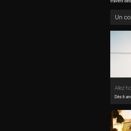
travers des
Un co
Allez ho
Dès 6 ans