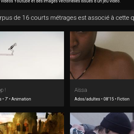
 vidéos Youtube et des images vectorielles issues d'un jeu vidéo.
rpus de 16 courts métrages est associé à cette 
p !
Aïssa
 • 7' • Animation
Ados/adultes • 08'15 • Fiction