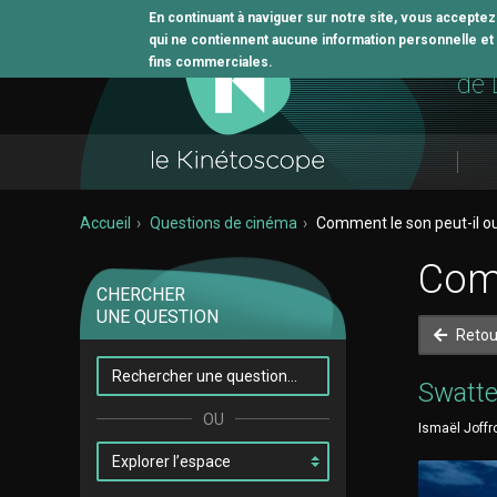
En continuant à naviguer sur notre site, vous accepte
qui ne contiennent aucune information personnelle et n
L'o
fins commerciales.
de 
Accueil
Questions de cinéma
Comment le son peut-il o
Comm
CHERCHER
UNE QUESTION
Retou
Swatt
Ismaël Joffr