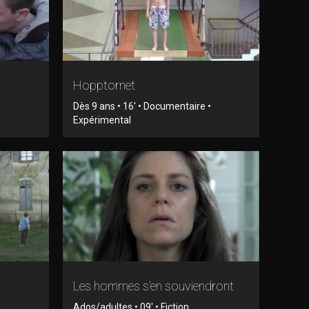
Hopptornet
Dès 9 ans • 16' • Documentaire •
Expérimental
Les hommes s'en souviendront
Ados/adultes • 09' • Fiction