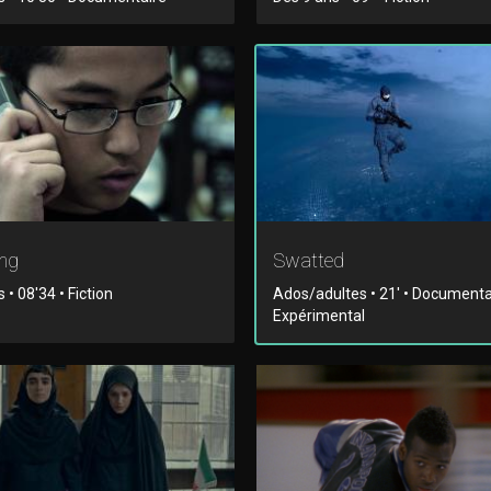
ng
Swatted
 • 08'34 • Fiction
Ados/adultes • 21' • Documenta
Expérimental