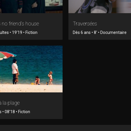
s no friend's house
Traversées
tes • 19'19 • Fiction
Dès 6 ans • 8' • Documentaire
 la plage
 • 08'18 • Fiction