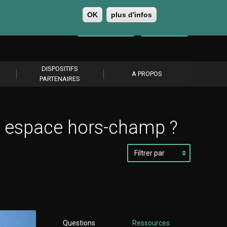
OK
plus d'infos
0
Se connecter
S’abonner
DISPOSITIFS
A PROPOS
PARTENAIRES
n espace hors-champ ?
Filtrer
par
Questions
Ressources