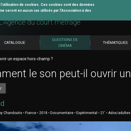
z l'utilisation de cookies. Ces cookies sont des données
e seront en aucun cas utilisés par l’Association à des
util pédagogique
L'Agence du court métrage
QUESTIONS DE
CATALOGUE
THÉMATIQUES
CINÉMA
uvrir un espace hors-champ ?
ent le son peut-il ouvrir u
r
ed
oy Chandoutis • France • 2018 • Documentaire • Expérimental • 21' • Ados/adultes