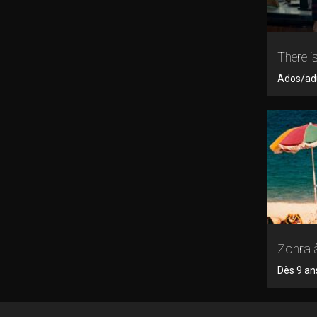
There i
Ados/adul
Zohra à
Dès 9 ans