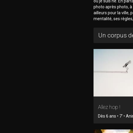
où je suis né. En par
photo après photo, à 
ailleurs pour la ville,
mentalité, ses règles
Un corpus de
Allez hop !
Dès 6 ans • 7' • An