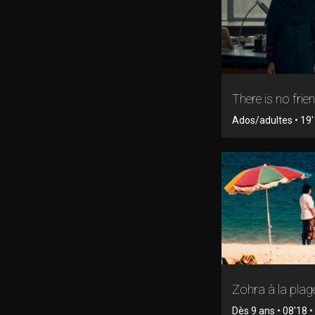
There is no frie
Ados/adultes • 19'1
Zohra à la plag
Dès 9 ans • 08'18 • 