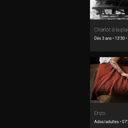
Charlot à la pl
Dès 3 ans • 13'30 • 
Enzo
Ados/adultes • 07