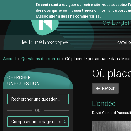
En continuant à naviguer sur notre site, vous acceptez l
données qui ne contiennent aucune information personne
L'outil 
l’Association à des fins commerciales.
de L'Age
CATAL
Accueil
Questions de cinéma
Où placer le personnage dans le cad
Où place
CHERCHER
UNE QUESTION
Retour
L'ondée
David Coquard-Dassault 