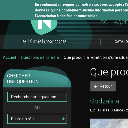
En continuant à naviguer sur notre site, vous acceptez l
données qui ne contiennent aucune information personne
L'outil 
l’Association à des fins commerciales.
de L'Age
CATAL
Accueil
Questions de cinéma
Que produit la répétition d’une situa
Que prod
CHERCHER
UNE QUESTION
Retour
Godzalina
Lucile Paras • France • 