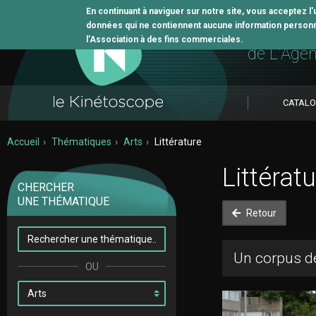
En continuant à naviguer sur notre site, vous acceptez l
données qui ne contiennent aucune information personne
L'outil 
l’Association à des fins commerciales.
de L'Age
CATAL
Accueil
Thématiques
Arts
Littérature
Littérat
CHERCHER
UNE THÉMATIQUE
Retour
Un corpus de