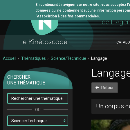
En continuant à naviguer sur notre site, vous acceptez l
données qui ne contiennent aucune information personne
L'outil 
l’Association à des fins commerciales.
de L'Age
CATAL
Accueil
Thématiques
Science/Technique
Langage
Langag
CHERCHER
UNE THÉMATIQUE
Retour
Un corpus de