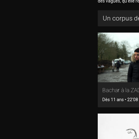
des vagues, qu’elle 
Un corpus de
Bachar à la ZA
Dès 11 ans • 22'08