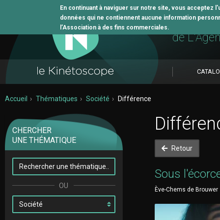
En continuant à naviguer sur notre site, vous acceptez l
données qui ne contiennent aucune information personne
L'outil 
l’Association à des fins commerciales.
de L'Age
CATAL
Accueil
Thématiques
Société
Différence
Différen
CHERCHER
UNE THÉMATIQUE
Retour
Sous l'écorc
Ève-Chems de Brouwer • 