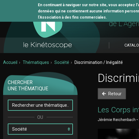
En continuant à naviguer sur notre site, vous acceptez l
données qui ne contiennent aucune information personne
L'outil 
l’Association à des fins commerciales.
de L'Age
CATAL
Accueil
Thématiques
Société
Discrimination / Inégalité
Discrimi
CHERCHER
UNE THÉMATIQUE
Retour
Les Corps in
Jérémie Reichenbach • F