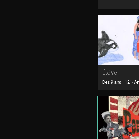
Été 96
Dès 9 ans • 12' • 