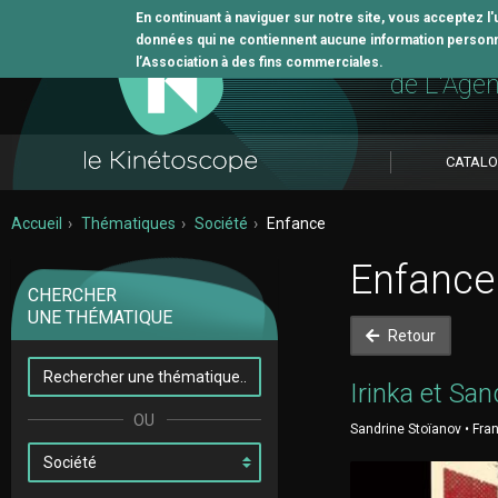
En continuant à naviguer sur notre site, vous acceptez l
données qui ne contiennent aucune information personne
L'outil 
l’Association à des fins commerciales.
de L'Age
CATAL
Accueil
Thématiques
Société
Enfance
Enfance
CHERCHER
UNE THÉMATIQUE
Retour
Irinka et San
Sandrine Stoïanov • Fran