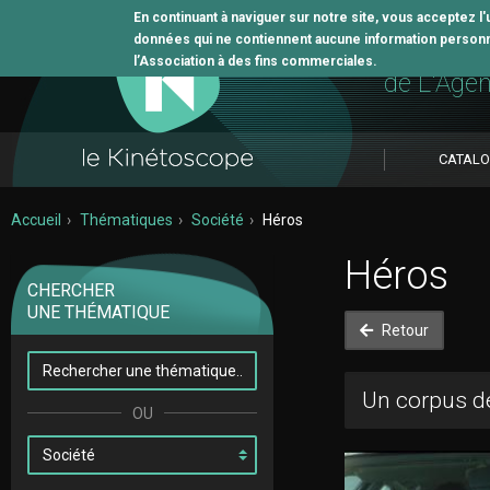
En continuant à naviguer sur notre site, vous acceptez l
données qui ne contiennent aucune information personne
L'outil 
l’Association à des fins commerciales.
de L'Age
CATAL
Accueil
Thématiques
Société
Héros
Héros
CHERCHER
UNE THÉMATIQUE
Retour
Un corpus de