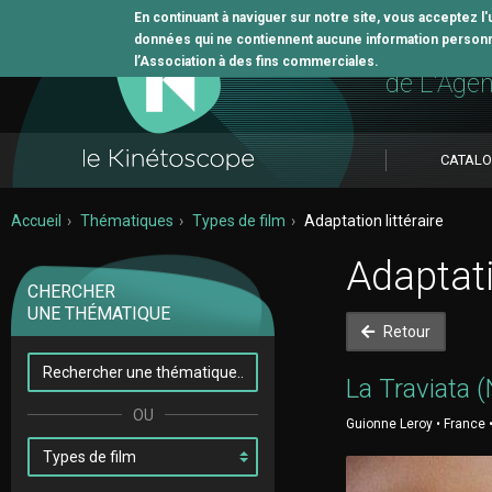
En continuant à naviguer sur notre site, vous acceptez l
données qui ne contiennent aucune information personne
L'outil 
l’Association à des fins commerciales.
de L'Age
CATAL
Accueil
Thématiques
Types de film
Adaptation littéraire
Adaptati
CHERCHER
UNE THÉMATIQUE
Retour
La Traviata (
Guionne Leroy • France 