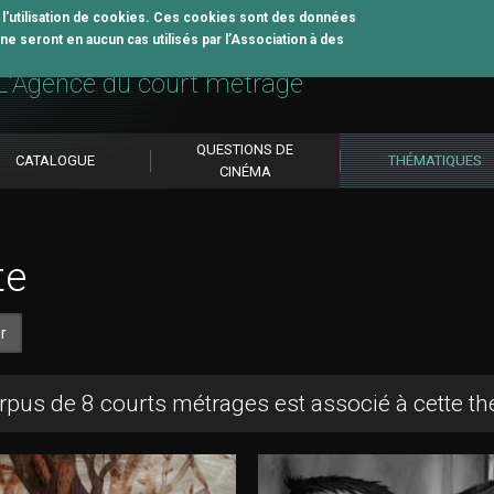
z l'utilisation de cookies. Ces cookies sont des données
e seront en aucun cas utilisés par l’Association à des
util pédagogique
L'Agence du court métrage
QUESTIONS DE
CATALOGUE
THÉMATIQUES
CINÉMA
te
r
rpus de 8 courts métrages est associé à cette t