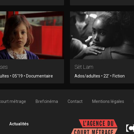
sses
Sèt Lam
ltes • 05'19 • Documentaire
Ados/adultes • 22' • Fiction
court métrage
Brefcinéma
Contact
Mentions légales
Actualités