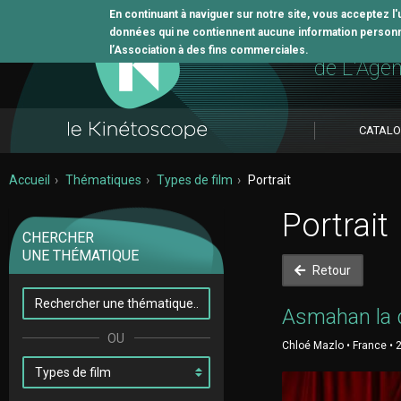
En continuant à naviguer sur notre site, vous acceptez l
données qui ne contiennent aucune information personne
L'outil 
l’Association à des fins commerciales.
de L'Age
CATAL
Accueil
Thématiques
Types de film
Portrait
Portrait
CHERCHER
UNE THÉMATIQUE
Retour
Asmahan la 
Chloé Mazlo • France • 