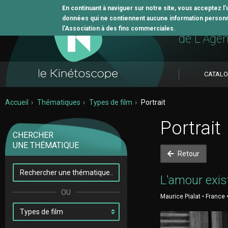
En continuant à naviguer sur notre site, vous acceptez l
données qui ne contiennent aucune information personne
L'outil 
l’Association à des fins commerciales.
de L'Age
CATAL
Accueil
Thématiques
Types de film
Portrait
Portrait
CHERCHER
UNE THÉMATIQUE
Retour
L'amour exis
Maurice Pialat • France